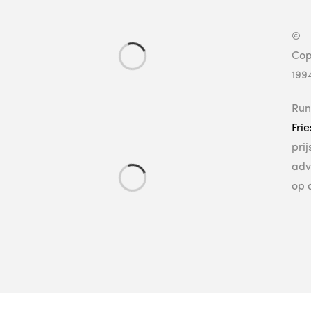
©
Cop
199
Run
Fri
pri
adv
op 