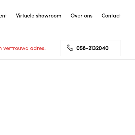
ent
Virtuele showroom
Over ons
Contact
n vertrouwd adres.
058-2132040