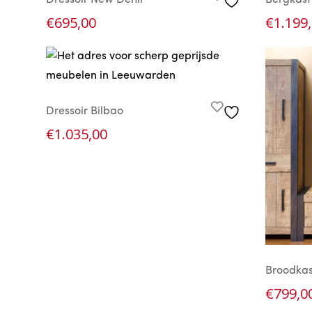
Dressoir New Dehli
Bergkast 
€
695,00
€
1.199
Dressoir Bilbao
€
1.035,00
Broodkas
€
799,0