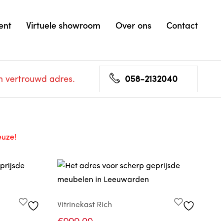
ent
Virtuele showroom
Over ons
Contact
n vertrouwd adres.
058-2132040
euze!
Vitrinekast Rich