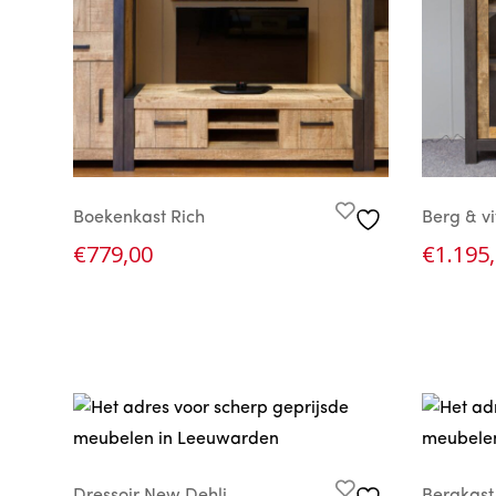
Boekenkast Rich
Berg & v
€
779,00
€
1.195