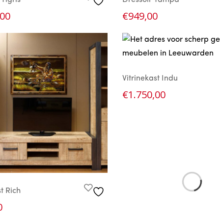
Tigris
Dressoir Tampa
,00
€
949,00
Vitrinekast Indu
€
1.750,00
t Rich
0