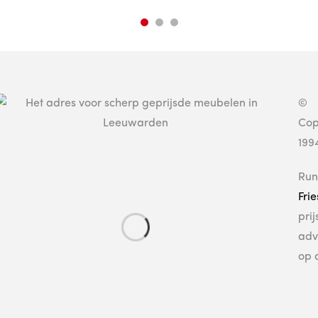
©
Cop
199
Run
Fri
pri
adv
op 