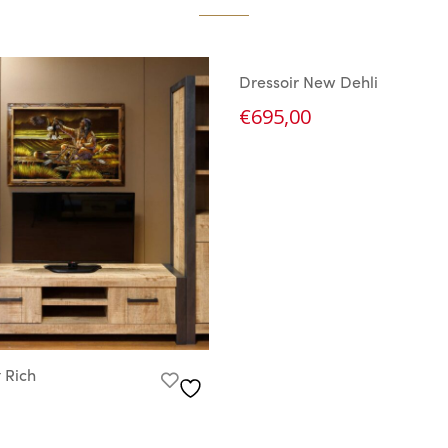
Dressoir New Dehli
€
695,00
 Rich