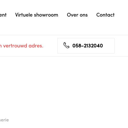
ent
Virtuele showroom
Over ons
Contact
n vertrouwd adres.
058-2132040
serie