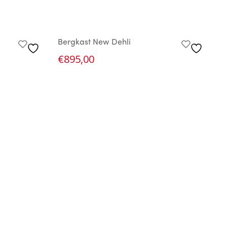
Bergkast New Dehli
D
€
895,00
€