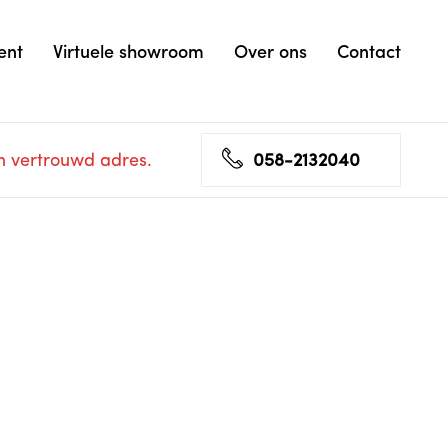
ent
Virtuele showroom
Over ons
Contact
n vertrouwd adres.
058-2132040