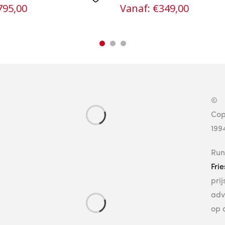
795,00
Vanaf:
€
349,00
©
Cop
199
Run
Fri
pri
adv
op 