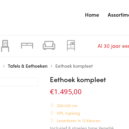
Home
Assortim
Al 30 jaar ee
Tafels & Eethoeken
Eethoek kompleet
Eethoek kompleet
€
1.495,00
220×120 cm
HPL toplaag
Leverbaar in 12 kleuren
Inclusief 6 stoelen type Venetië