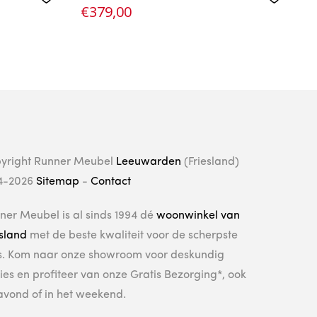
€
379,00
V
yright Runner Meubel
Leeuwarden
(Friesland)
4-2026
Sitemap
-
Contact
ner Meubel is al sinds 1994 dé
woonwinkel van
esland
met de beste kwaliteit voor de scherpste
js. Kom naar onze showroom voor deskundig
ies en profiteer van onze Gratis Bezorging*, ook
avond of in het weekend.