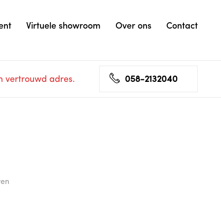
ent
Virtuele showroom
Over ons
Contact
n vertrouwd adres.
058-2132040
ren