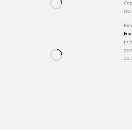
Cop
199
Run
Fri
pri
adv
op 