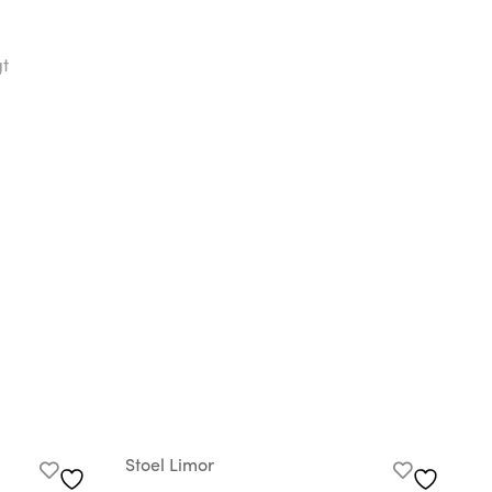
gt
Stoel Limor
A