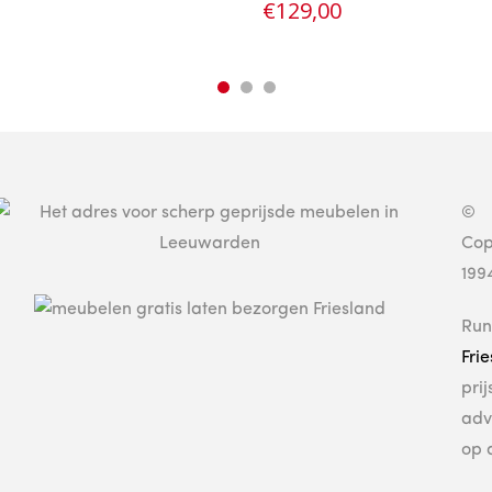
€
129,00
©
Cop
199
Run
Fri
pri
adv
op 