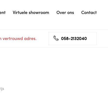
ent
Virtuele showroom
Over ons
Contact
n vertrouwd adres.
058-2132040
ijs