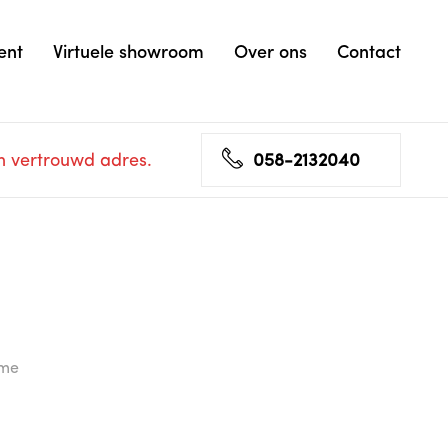
ent
Virtuele showroom
Over ons
Contact
n vertrouwd adres.
058-2132040
eme