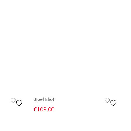
Stoel Eliot
A
€
109,00
€