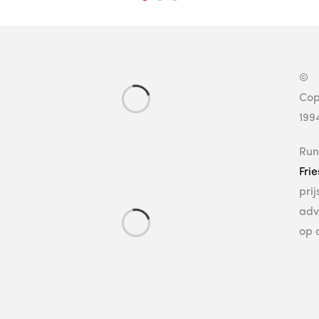
©
Cop
199
Run
Fri
pri
adv
op 