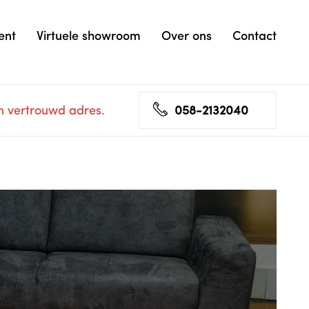
ent
Virtuele showroom
Over ons
Contact
n vertrouwd adres.
058-2132040