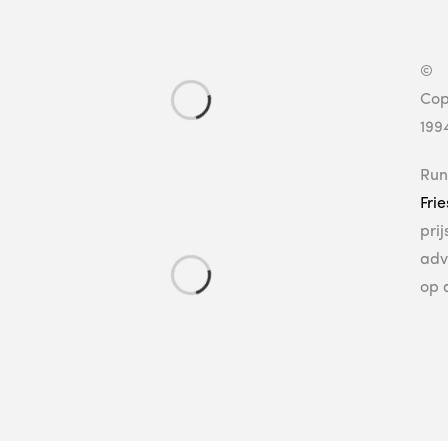
©
Cop
199
Run
Fri
pri
adv
op 